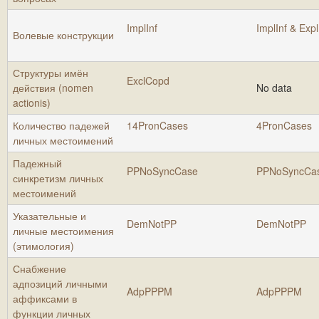
ImplInf
ImplInf & Exp
Волевые конструкции
Структуры имён
ExclCopd
действия (nomen
No data
actionis)
Количество падежей
14PronCases
4PronCases
личных местоимений
Падежный
PPNoSyncCase
PPNoSyncCa
синкретизм личных
местоимений
Указательные и
DemNotPP
DemNotPP
личные местоимения
(этимология)
Снабжение
адпозиций личными
AdpPPPM
AdpPPPM
аффиксами в
функции личных