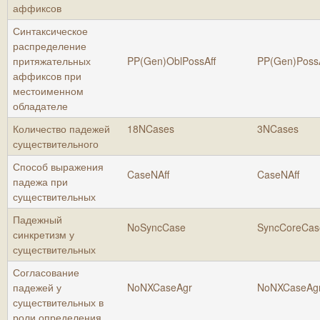
аффиксов
Синтаксическое
распределение
притяжательных
PP(Gen)OblPossAff
PP(Gen)PossA
аффиксов при
местоименном
обладателе
Количество падежей
18NCases
3NCases
существительного
Способ выражения
CaseNAff
CaseNAff
падежа при
существительных
Падежный
NoSyncCase
SyncCoreCas
синкретизм у
существительных
Согласование
падежей у
NoNXCaseAgr
NoNXCaseAg
существительных в
роли определения