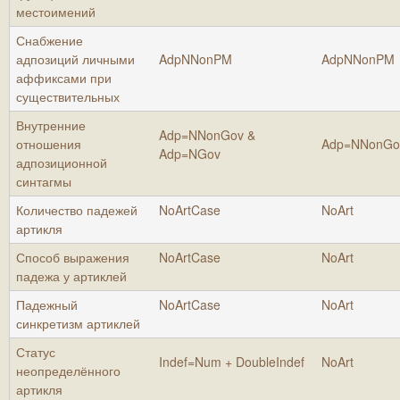
местоимений
Снабжение
адпозиций личными
AdpNNonPM
AdpNNonPM
аффиксами при
существительных
Внутренние
Adp=NNonGov &
отношения
Adp=NNonGo
Adp=NGov
адпозиционной
синтагмы
Количество падежей
NoArtCase
NoArt
артикля
Способ выражения
NoArtCase
NoArt
падежа у артиклей
Падежный
NoArtCase
NoArt
синкретизм артиклей
Статус
Indef=Num + DoubleIndef
NoArt
неопределённого
артикля