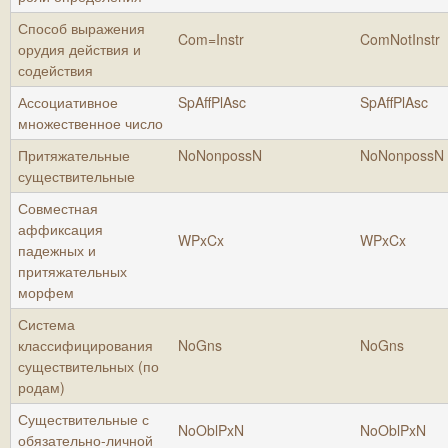
Способ выражения
Com=Instr
ComNotInstr
орудия действия и
содействия
Ассоциативное
SpAffPlAsc
SpAffPlAsc
множественное число
Притяжательные
NoNonpossN
NoNonpossN
существительные
Совместная
аффиксация
WPxCx
WPxCx
падежных и
притяжательных
морфем
Система
классифицирования
NoGns
NoGns
существительных (по
родам)
Существительные с
NoOblPxN
NoOblPxN
обязательно-личной