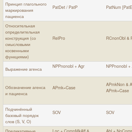
Принцип глагольного
PatDet / PatP
PatNum [PatE
маркирования
пациенса
Относительная
определительная
конструкция (со
RelPro
RCnonObl & 
смысловыми
косвенными
функциями)
NPPnonobl + Agr
NPPnonobl + 
Выражение агенса
APmkNon & 
Обозначение агенса
APmk=Case
APmk=Case
и пациенса
Подчинённый
SOV
SOV
базовый порядок
слов (S, V, O)
Предикативные
Loc + CompMkAff &
Abl + NoComp