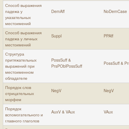
Способ выражения
падежа у
DemAff
NoDemCase
указательных
местоимений
Способ выражения
Suppl
PPAff
падежа у личных
местоимений
Структура
притяжательных
PossSuff &
PossSuff & P
выражений при
PrsPOblPossSuff
местоименном
обладателе
Порядок слов
NegV
NegV
отрицательных
морфем
Порядок
AuxV & VAux
VAux
вспомогательного и
главного глаголов