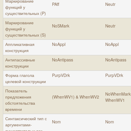
Маркирование
PAff
Neutr
функций у
существительных (P)
Маркирование
NoSMark
Neutr
функций у
существительных (S)
Аппликативная
NoAppl
NoAppl
конструкция
Антипассивные
NoAntipass
NoAntipass
конструкции
Форма глагола
PurpVDrk
PurpVDrk
целевой конструкции
Показатель
NoWhenMark
предложения
(WhenWV1) & WhenWV2
WhenWV1
обстоятельства
времени
Синтаксический тип с
Nom
Nom
аргументами-
существительными