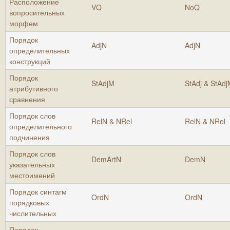
Расположение
VQ
NoQ
вопросительных
морфем
Порядок
AdjN
AdjN
определительных
конструкций
Порядок
StAdjM
StAdj & StAd
атрибутивного
сравнения
Порядок слов
RelN & NRel
RelN & NRel
определительного
подчинения
Порядок слов
DemArtN
DemN
указательных
местоимений
Порядок синтагм
OrdN
OrdN
порядковых
числительных
Порядок