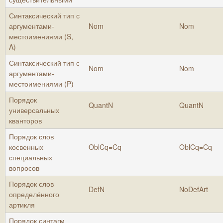
Синтаксический тип с
аргументами-
Nom
Nom
местоимениями (S,
A)
Синтаксический тип с
Nom
Nom
аргументами-
местоимениями (P)
Порядок
QuantN
QuantN
универсальных
кванторов
Порядок слов
косвенных
OblCq=Cq
OblCq=Cq
специальных
вопросов
Порядок слов
DefN
NoDefArt
определённого
артикля
Порядок синтагм