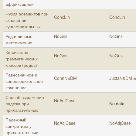
аффиксацией
Фузия элементов при
ConcLin
ConcLin
склонении
существительных
Род и личные
NoGns
NoGns
местоимения
Количество
NoGns
NoGns
грамматических
классов (родов)
Равнозначное и
ConnN&DM
JuxtaN&DM 
сопроводительное
сочинение
Способ выражения
NoAdjCase
падежа при
No data
прилагательных
Падежный
NoAdjCase
NoAdjCase
синкретизм у
прилагательных