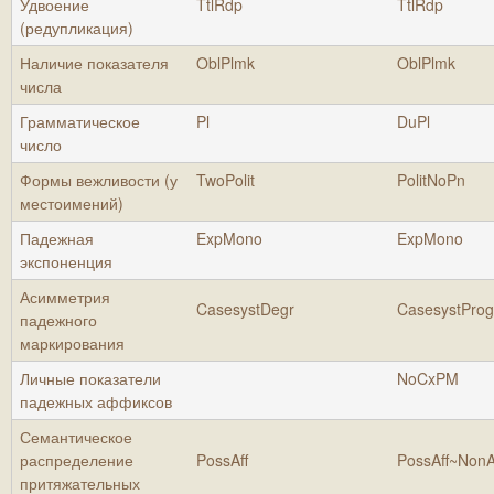
Удвоение
TtlRdp
TtlRdp
(редупликация)
Наличие показателя
OblPlmk
OblPlmk
числа
Грамматическое
Pl
DuPl
число
Формы вежливости (у
TwoPolit
PolitNoPn
местоимений)
Падежная
ExpMono
ExpMono
экспоненция
Асимметрия
CasesystDegr
CasesystProg
падежного
маркирования
Личные показатели
NoCxPM
падежных аффиксов
Семантическое
распределение
PossAff
PossAff~NonA
притяжательных