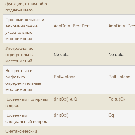
функции, отличной от
подлежащего
Прономинальные и
адноминальные
AdnDem=PronDem
AdnDem=Dec
указательные
местоимения
Употребление
отрицательных
No data
No data
местоимений
Возвратные и
эмфатико-
Refl=Intens
Refl~Intens
определительные
местоимения
Косвенный полярный
(InitCpl) & Q
Pq & (Q)
вопрос
Косвенный
(InitCpl)
Cq
специальный вопрос
Синтаксический