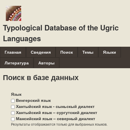
Перейти
к
основному
Typological Database of the Ugric
содержанию
Languages
M
Главная
Сведения
Поиск
Темы
Языки
a
Литература
Авторы
i
Поиск в базе данных
n
m
Язык
e
Венгерский язык
n
Хантыйский язык - сыньскый диалект
u
Хантыйский язык – сургутский диалект
Мансийский язык – северный диалект
Результаты отображаются только для выбранных языков.