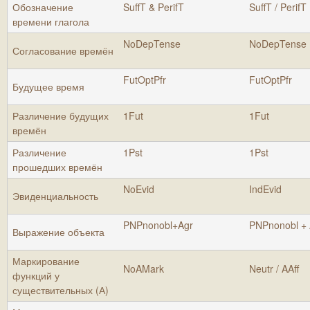
Обозначение
SuffT & PerifT
SuffT / PerifT
времени глагола
NoDepTense
NoDepTense
Согласование времён
FutOptPfr
FutOptPfr
Будущее время
Различение будущих
1Fut
1Fut
времён
Различение
1Pst
1Pst
прошедших времён
NoEvid
IndEvid
Эвиденциальность
PNPnonobl+Agr
PNPnonobl + 
Выражение объекта
Маркирование
NoAMark
Neutr / AAff
функций у
существительных (А)