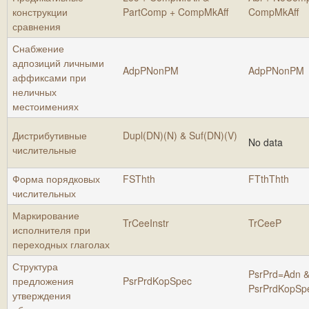
конструкции
PartComp + CompMkAff
CompMkAff
сравнения
Снабжение
адпозиций личными
AdpPNonPM
AdpPNonPM
аффиксами при
неличных
местоимениях
Дистрибутивные
Dupl(DN)(N) & Suf(DN)(V)
No data
числительные
Форма порядковых
FSThth
FTthThth
числительных
Маркирование
TrCeeInstr
TrCeeP
исполнителя при
переходных глаголах
Структура
PsrPrd=Adn 
предложения
PsrPrdKopSpec
PsrPrdKopSp
утверждения