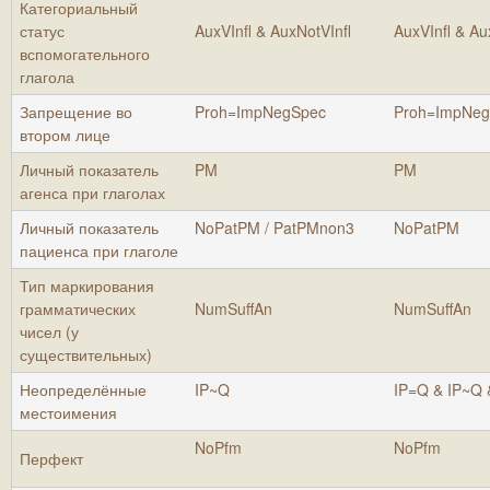
Категориальный
статус
AuxVInfl & AuxNotVInfl
AuxVInfl & Au
вспомогательного
глагола
Запрещение во
Proh=ImpNegSpec
Proh=ImpNeg
втором лице
Личный показатель
PM
PM
агенса при глаголах
Личный показатель
NoPatPM / PatPMnon3
NoPatPM
пациенса при глаголе
Тип маркирования
грамматических
NumSuffAn
NumSuffAn
чисел (у
существительных)
Неопределённые
IP~Q
IP=Q & IP~Q 
местоимения
NoPfm
NoPfm
Перфект