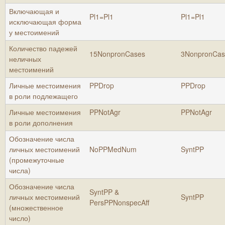
Включающая и
Pl1=Pl1
Pl1=Pl1
исключающая форма
у местоимений
Количество падежей
15NonpronCases
3NonpronCas
неличных
местоимений
Личные местоимения
PPDrop
PPDrop
в роли подлежащего
Личные местоимения
PPNotAgr
PPNotAgr
в роли дополнения
Обозначение числа
личных местоимений
NoPPMedNum
SyntPP
(промежуточные
числа)
Обозначение числа
SyntPP &
личных местоимений
SyntPP
PersPPNonspecAff
(множественное
число)