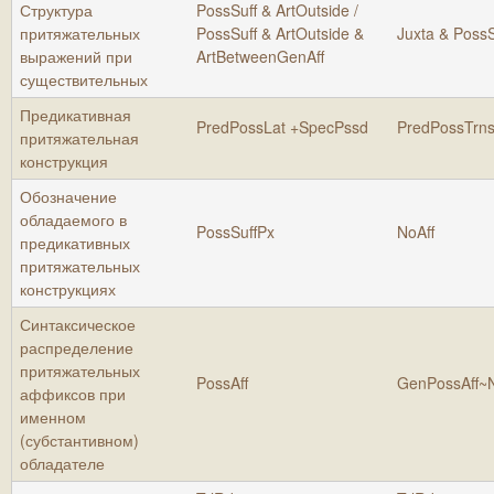
Структура
PossSuff & ArtOutside /
притяжательных
PossSuff & ArtOutside &
Juxta & PossS
выражений при
ArtBetweenGenAff
существительных
Предикативная
PredPossLat +SpecPssd
PredPossTrn
притяжательная
конструкция
Обозначение
обладаемого в
PossSuffPx
NoAff
предикативных
притяжательных
конструкциях
Синтаксическое
распределение
притяжательных
PossAff
GenPossAff~N
аффиксов при
именном
(субстантивном)
обладателе