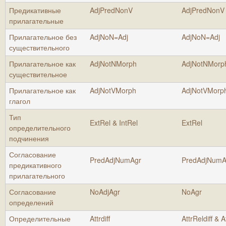
Предикативные
AdjPredNonV
AdjPredNonV
прилагательные
Прилагательное без
AdjNoN=Adj
AdjNoN=Adj
существительного
Прилагательное как
AdjNotNMorph
AdjNotNMorp
существительное
Прилагательное как
AdjNotVMorph
AdjNotVMorp
глагол
Тип
ExtRel & IntRel
ExtRel
определительного
подчинения
Согласование
PredAdjNumAgr
PredAdjNumA
предикативного
прилагательного
Согласование
NoAdjAgr
NoAgr
определений
Определительные
Attrdiff
AttrReldiff & At