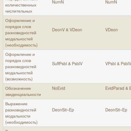
NumN
NumN
количественных
числительных
Оформление и
порядок слов
DeonV & VDeon
VDeon
разновидностей
модальностей
(необходимость)
Оформление и
порядок слов
SuffPsbl & PsblV
VPsbl & Psbl
разновидностей
модальностей
(возможность)
Обозначение
NoEvid
EvidParad & 
эвиденциальности
Выражение
разновидностей
DeonSit~Ep
DeonSit~Ep
модальности
(необходимость)