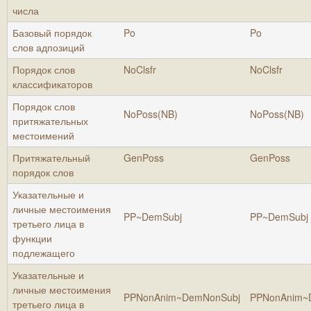
числа
Базовый порядок
Po
Po
слов адпозиций
Порядок слов
NoClsfr
NoClsfr
классификаторов
Порядок слов
NoPoss(NB)
NoPoss(NB)
притяжательных
местоимений
Притяжательный
GenPoss
GenPoss
порядок слов
Указательные и
личные местоимения
PP~DemSubj
PP~DemSubj
третьего лица в
функции
подлежащего
Указательные и
личные местоимения
PPNonAnim~DemNonSubj
PPNonAnim~
третьего лица в