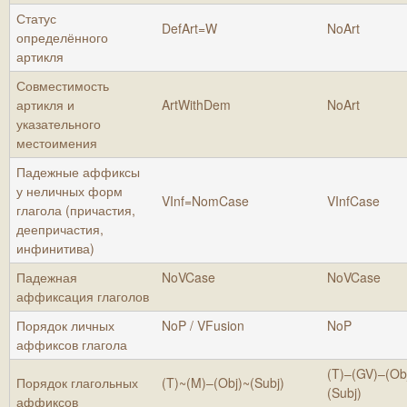
Статус
DefArt=W
NoArt
определённого
артикля
Совместимость
артикля и
ArtWithDem
NoArt
указательного
местоимения
Падежные аффиксы
у неличных форм
VInf=NomCase
VInfCase
глагола (причастия,
деепричастия,
инфинитива)
Падежная
NoVCase
NoVCase
аффиксация глаголов
Порядок личных
NoP / VFusion
NoP
аффиксов глагола
(T)–(GV)–(Ob
Порядок глагольных
(T)~(M)–(Obj)~(Subj)
(Subj)
аффиксов