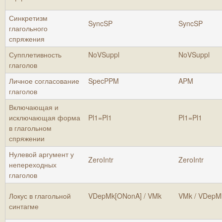
Синкретизм
SyncSP
SyncSP
глагольного
спряжения
Супплетивность
NoVSuppl
NoVSuppl
глаголов
Личное согласование
SpecPPM
APM
глаголов
Включающая и
исключающая форма
Pl1=Pl1
Pl1=Pl1
в глагольном
спряжении
Нулевой аргумент у
ZeroIntr
ZeroIntr
непереходных
глаголов
Локус в глагольной
VDepMk[ONonA] / VMk
VMk / VDepM
синтагме