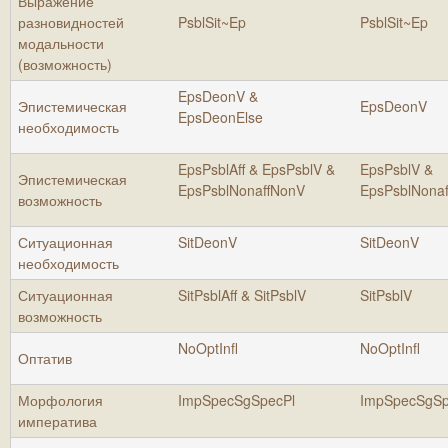
Выражение
разновидностей
PsblSit~Ep
PsblSit~Ep
модальности
(возможность)
EpsDeonV &
Эпистемическая
EpsDeonV
EpsDeonElse
необходимость
EpsPsblAff & EpsPsblV &
EpsPsblV &
Эпистемическая
EpsPsblNonaffNonV
EpsPsblNona
возможность
Ситуационная
SitDeonV
SitDeonV
необходимость
Ситуационная
SitPsblAff & SitPsblV
SitPsblV
возможность
NoOptInfl
NoOptInfl
Оптатив
Морфология
ImpSpecSgSpecPl
ImpSpecSgSp
императива