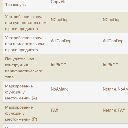
Cop=VInfl
Тип копулы
Употребление копулы
NCopDep
NCopDep
при существительном
в роли предиката
Употребление копулы
AdjCopDep
AdjCopDep
при прилагательном
в роли предиката
Понудительная
конструкция
IntPfrCC
IntPfrCC
перифрастического
типа
Маркирование
NoAMark
Neutr & NoA
функций у
местоимений (А)
Маркирование
PAff
Neutr & PAff
функций у
местоимений (P)