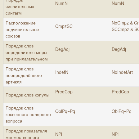
NumN
NumN
числительных
синтагм
Расположение
NoCmpz & Cm
CmpzSC
подчинительных
SCCmpz & S
союзов
Порядок слов
DegAdj
DegAdj
определителя меры
при прилагательном
Порядок слов
IndefN
NoIndefArt
неопределённого
артикля
PredCop
PredCop
Порядок слов копулы
Порядок слов
OblPq=Pq
OblPq=Pq
косвенного полярного
вопроса
Порядок показателя
NPl
NPl
множественного