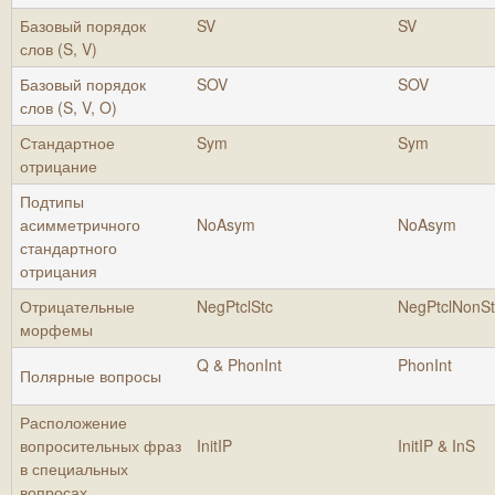
Базовый порядок
SV
SV
слов (S, V)
Базовый порядок
SOV
SOV
слов (S, V, O)
Стандартное
Sym
Sym
отрицание
Подтипы
асимметричного
NoAsym
NoAsym
стандартного
отрицания
Отрицательные
NegPtclStc
NegPtclNonSt
морфемы
Q & PhonInt
PhonInt
Полярные вопросы
Расположение
вопросительных фраз
InitIP
InitIP & InS
в специальных
вопросах