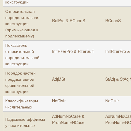
конструкции
Относительная
определительная
RelPro & RCnonS
RCnonS
конструкция
(примыкающая к
подлежащему)
Показатель
относительной
InitRzerPro & RzerSuff
InitRzerPro &
определительной
конструкции
Порядок частей
предикативной
AdjMSt
StAdj & StAd
сравнительной
конструкции
Классификаторы
NoClsfr
NoClsfr
числительных
AdNumNoCase &
AdNumNoCas
Падежные аффиксы
PronNum=NCase
PronNum=NC
у числительных