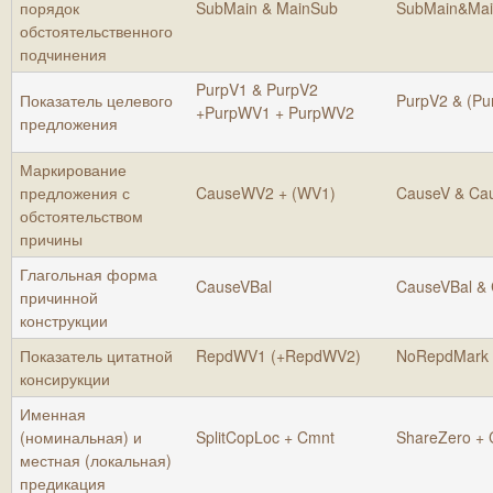
порядок
SubMain & MainSub
SubMain&Ma
обстоятельственного
подчинения
PurpV1 & PurpV2
Показатель целевого
PurpV2 & (P
+PurpWV1 + PurpWV2
предложения
Маркирование
предложения с
CauseWV2 + (WV1)
CauseV & C
обстоятельством
причины
Глагольная форма
CauseVBal
CauseVBal &
причинной
конструкции
Показатель цитатной
RepdWV1 (+RepdWV2)
NoRepdMark
консирукции
Именная
(номинальная) и
SplitCopLoc + Cmnt
ShareZero +
местная (локальная)
предикация