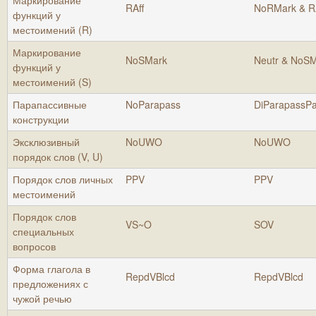
Маркирование
RAff
NoRMark & R
функций у
местоимений (R)
Маркирование
NoSMark
Neutr & NoS
функций у
местоимений (S)
Парапассивные
NoParapass
DiParapassP
конструкции
Эксклюзивный
NoUWO
NoUWO
порядок слов (V, U)
Порядок слов личных
PPV
PPV
местоимений
Порядок слов
VS~O
SOV
специальных
вопросов
Форма глагола в
RepdVBlcd
RepdVBlcd
предложениях с
чужой речью