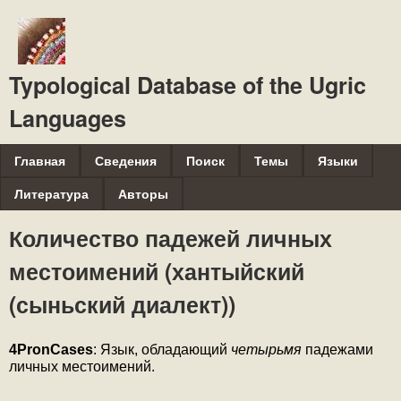
Перейти
к
основному
Typological Database of the Ugric
содержанию
Languages
M
Главная
Сведения
Поиск
Темы
Языки
a
Литература
Авторы
i
Количество падежей личных
n
местоимений (хантыйский
m
e
(сыньский диалект))
n
u
4PronCases
: Язык, обладающий
 четырьмя 
падежами 
личных местоимений.