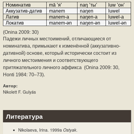
Номинатив
mā ’я’
naŋ ’ты’
luw ’он’
Аккузатив-датив
manem
naŋen
luwel
Латив
manem-a
naŋen-a
luwel-a
Локатив
manem-ǝn
naŋen-ǝn
luwel-ǝn
(Onina 2009: 30)
Падежи личных местоимений, отличающиеся от 
номинатива, примыкают к изменённой (аккузативно-
дативной) основе, который исторически состоит из 
личного местоимения и соответствующего 
притяжательного личного аффикса  (Onina 2009: 30, 
Honti 1984: 70–73).
Автор:
Nikolett F. Gulyás
Литература
Nikolaeva, Irina. 1999a
Ostyak
.