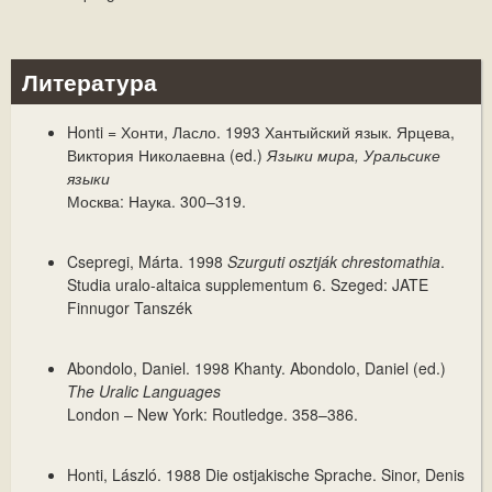
Литература
Honti = Хонти, Ласло. 1993
Хантыйский язык
. Ярцева,
Виктория Николаевна (ed.)
Языки мира, Уральсике
языки
Москва: Наука. 300–319.
Csepregi, Márta. 1998
Szurguti osztják chrestomathia
.
Studia uralo-altaica supplementum 6. Szeged: JATE
Finnugor Tanszék
Abondolo, Daniel. 1998
Khanty
. Abondolo, Daniel (ed.)
The Uralic Languages
London – New York: Routledge. 358–386.
Honti, László. 1988
Die ostjakische Sprache
. Sinor, Denis