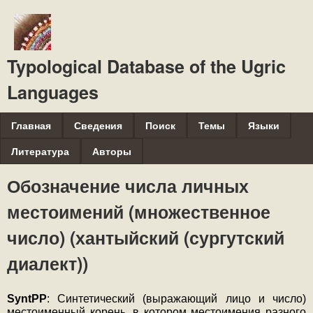
Перейти
к
основному
Typological Database of the Ugric
содержанию
Languages
M
Главная
Сведения
Поиск
Темы
Языки
a
Литература
Авторы
i
Обозначение числа личных
n
местоимений (множественное
m
e
число) (хантыйский (сургутский
n
диалект))
u
SyntPP
: Синтетический (выражающий лицо и число) 
местоименный корень, в котором местоимения разного 