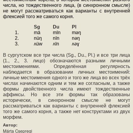
числа, но тождественного лица, (в синхронном смысле) 
не могут рассматриваться как варианты с внутренней 
флексией того же самого корня.
Sg
Du
Pl
1.
mā
mīn
məŋ
2.
nüŋ
nīn
nəŋ
3.
ʌüw
ʌīn
ʌəɣ
В сургутском все три числа (Sg., Du., Pl.) и все три лица 
(1., 2., 3. лицо) обозначаются разными личными 
местоимениями. Определённая регулярность 
наблюдается в образовании личных местоимений: 
личные местоимения одного и того же лица во всех трёх 
числах начинаются одним и тем же согласным, а также 
формы двойственного числа имеют тождественные 
аффиксы. Но все эти формы так образованы 
исторически, в синхронном смысле не могут 
рассматриваться как варианты с внутренней флексией 
того же самого корня, а также нет конструктами из двух 
морфем.
Автор:
Márta Csepregi