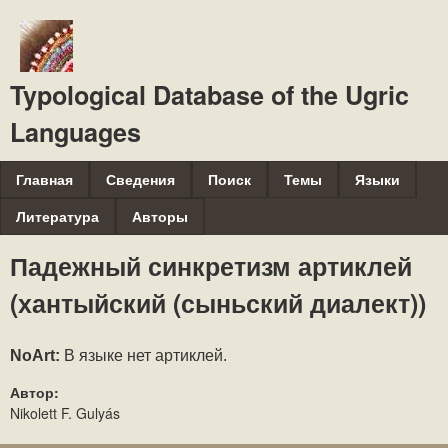
Перейти
к
основному
Typological Database of the Ugric
содержанию
Languages
M
Главная
Сведения
Поиск
Темы
Языки
a
Литература
Авторы
i
Падежный синкретизм артиклей
n
(хантыйский (сыньский диалект))
m
e
n
NoArt: 
В языке нет артиклей.
u
Автор:
Nikolett F. Gulyás